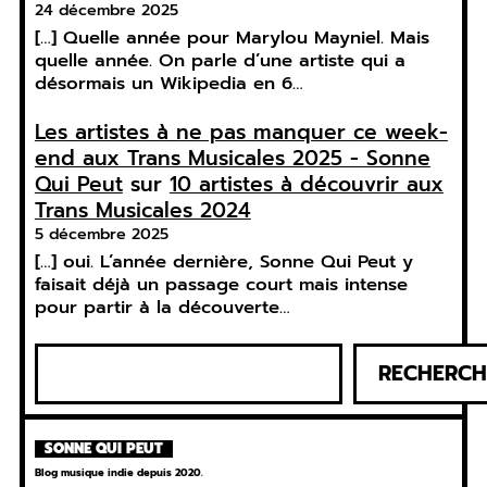
24 décembre 2025
[…] Quelle année pour Marylou Mayniel. Mais
quelle année. On parle d’une artiste qui a
désormais un Wikipedia en 6…
Les artistes à ne pas manquer ce week-
end aux Trans Musicales 2025 - Sonne
Qui Peut
sur
10 artistes à découvrir aux
Trans Musicales 2024
5 décembre 2025
[…] oui. L’année dernière, Sonne Qui Peut y
faisait déjà un passage court mais intense
pour partir à la découverte…
R
RECHERCH
e
c
h
SONNE QUI PEUT
e
Blog musique indie depuis 2020.
r