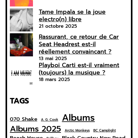
Tame Impala se la joue
electro(n) libre
21 octobre 2025
Rassurant, ce retour de Car
Seat Headrest est-il
réellement convaincant ?
13 mai 2025
Playboi Carti est-il vraiment
(toujours) la musique ?
18 mars 2025
TAGS
Albums
070 Shake
A. G. Cook
Albums 2025
Arctic Monkeys
BC Camplight
Beach House
Black Country New Road