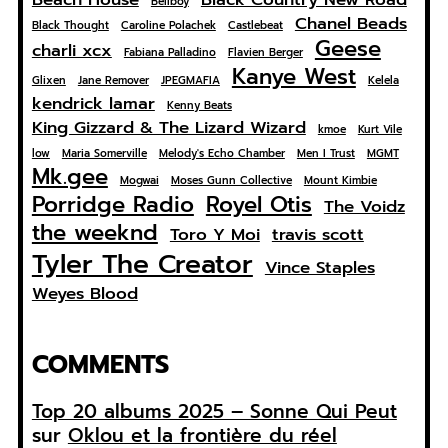
Bellboy
Chanel Beads
Black Thought
Caroline Polachek
Castlebeat
Geese
charli xcx
Fabiana Palladino
Flavien Berger
Kanye West
Glixen
Jane Remover
JPEGMAFIA
Kelela
kendrick lamar
Kenny Beats
King Gizzard & The Lizard Wizard
kmoe
Kurt Vile
low
Maria Somerville
Melody's Echo Chamber
Men I Trust
MGMT
Mk.gee
Mogwai
Moses Gunn Collective
Mount Kimbie
Porridge Radio
Royel Otis
The Voidz
the weeknd
Toro Y Moi
travis scott
Tyler The Creator
Vince Staples
Weyes Blood
COMMENTS
Top 20 albums 2025 – Sonne Qui Peut
sur
Oklou et la frontière du réel