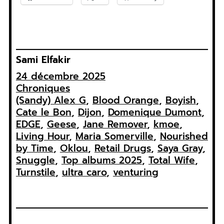
Sami Elfakir
24 décembre 2025
Chroniques
(Sandy) Alex G
, 
Blood Orange
, 
Boyish
, 
Cate le Bon
, 
Dijon
, 
Domenique Dumont
, 
EDGE
, 
Geese
, 
Jane Remover
, 
kmoe
, 
Living Hour
, 
Maria Somerville
, 
Nourished
by Time
, 
Oklou
, 
Retail Drugs
, 
Saya Gray
, 
Snuggle
, 
Top albums 2025
, 
Total Wife
, 
Turnstile
, 
ultra caro
, 
venturing