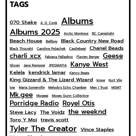
TAGS
Albums
070 Shake
A. G. Cook
Albums 2025
Arctic Monkeys
BC Camplight
Beach House
Black Country New Road
Bellboy
Chanel Beads
Black Thought
Caroline Polachek
Castlebeat
charli xcx
Geese
Fabiana Palladino
Flavien Berger
Kanye West
Glixen
Jane Remover
JPEGMAFIA
Kelela
kendrick lamar
Kenny Beats
King Gizzard & The Lizard Wizard
kmoe
Kurt Vile
low
Maria Somerville
Melody's Echo Chamber
Men I Trust
MGMT
Mk.gee
Mogwai
Moses Gunn Collective
Porridge Radio
Royel Otis
the weeknd
Steve Lacy
The Voidz
Toro Y Moi
travis scott
Tyler The Creator
Vince Staples