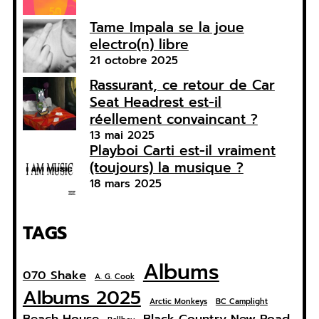
Tame Impala se la joue
electro(n) libre
21 octobre 2025
Rassurant, ce retour de Car
Seat Headrest est-il
réellement convaincant ?
13 mai 2025
Playboi Carti est-il vraiment
(toujours) la musique ?
18 mars 2025
TAGS
Albums
070 Shake
A. G. Cook
Albums 2025
Arctic Monkeys
BC Camplight
Beach House
Black Country New Road