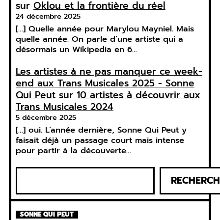
sur
Oklou et la frontière du réel
24 décembre 2025
[…] Quelle année pour Marylou Mayniel. Mais
quelle année. On parle d’une artiste qui a
désormais un Wikipedia en 6…
Les artistes à ne pas manquer ce week-
end aux Trans Musicales 2025 - Sonne
Qui Peut
sur
10 artistes à découvrir aux
Trans Musicales 2024
5 décembre 2025
[…] oui. L’année dernière, Sonne Qui Peut y
faisait déjà un passage court mais intense
pour partir à la découverte…
R
RECHERCH
e
c
h
SONNE QUI PEUT
e