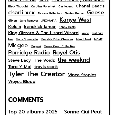
Bellboy
Chanel Beads
Black Thought
Caroline Polachek
Castlebeat
charli xcx
Geese
Fabiana Palladino
Flavien Berger
Kanye West
Glixen
Jane Remover
JPEGMAFIA
Kelela
kendrick lamar
Kenny Beats
King Gizzard & The Lizard Wizard
kmoe
Kurt Vile
low
Maria Somerville
Melody's Echo Chamber
Men I Trust
MGMT
Mk.gee
Mogwai
Moses Gunn Collective
Porridge Radio
Royel Otis
the weeknd
Steve Lacy
The Voidz
Toro Y Moi
travis scott
Tyler The Creator
Vince Staples
Weyes Blood
COMMENTS
Top 20 albums 2025 – Sonne Qui Peut