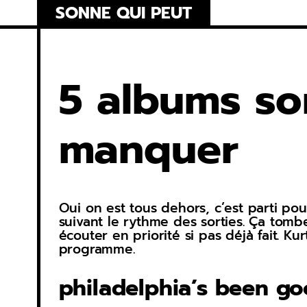
Skip
SONNE QUI PEUT
to
content
5 albums so
manquer
Oui on est tous dehors, c’est parti pou
suivant le rythme des sorties. Ça tomb
écouter en priorité si pas déjà fait. 
programme.
philadelphia’s been go