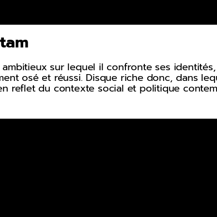
stam
ambitieux sur lequel il confronte ses identité
ment osé et réussi. Disque riche donc, dans le
n reflet du contexte social et politique conte