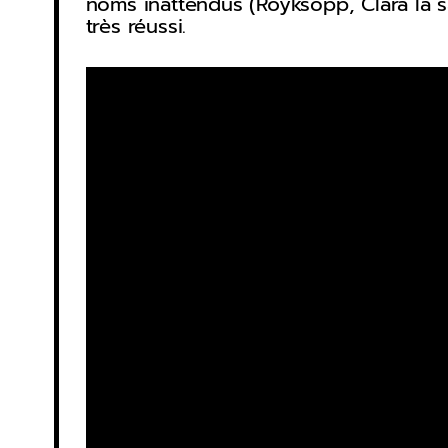
noms inattendus (Röyksopp, Clara la 
très réussi.