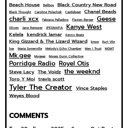
Beach House
Black Country New Road
Bellboy
Chanel Beads
Black Thought
Caroline Polachek
Castlebeat
charli xcx
Geese
Fabiana Palladino
Flavien Berger
Kanye West
Glixen
Jane Remover
JPEGMAFIA
Kelela
kendrick lamar
Kenny Beats
King Gizzard & The Lizard Wizard
kmoe
Kurt Vile
low
Maria Somerville
Melody's Echo Chamber
Men I Trust
MGMT
Mk.gee
Mogwai
Moses Gunn Collective
Porridge Radio
Royel Otis
the weeknd
Steve Lacy
The Voidz
Toro Y Moi
travis scott
Tyler The Creator
Vince Staples
Weyes Blood
COMMENTS