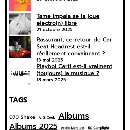
Tame Impala se la joue
electro(n) libre
21 octobre 2025
Rassurant, ce retour de Car
Seat Headrest est-il
réellement convaincant ?
13 mai 2025
Playboi Carti est-il vraiment
(toujours) la musique ?
18 mars 2025
TAGS
Albums
070 Shake
A. G. Cook
Albums 2025
Arctic Monkeys
BC Camplight