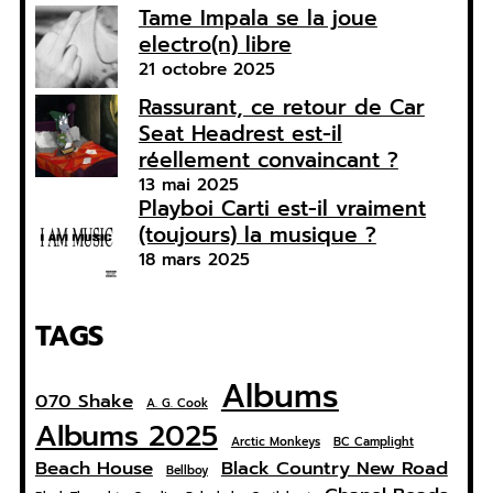
Tame Impala se la joue
electro(n) libre
21 octobre 2025
Rassurant, ce retour de Car
Seat Headrest est-il
réellement convaincant ?
13 mai 2025
Playboi Carti est-il vraiment
(toujours) la musique ?
18 mars 2025
TAGS
Albums
070 Shake
A. G. Cook
Albums 2025
Arctic Monkeys
BC Camplight
Beach House
Black Country New Road
Bellboy