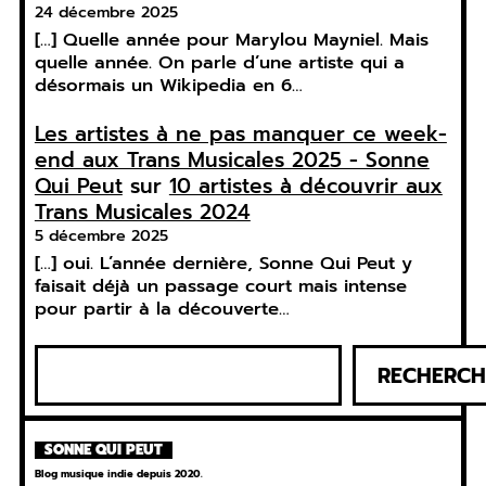
24 décembre 2025
[…] Quelle année pour Marylou Mayniel. Mais
quelle année. On parle d’une artiste qui a
désormais un Wikipedia en 6…
Les artistes à ne pas manquer ce week-
end aux Trans Musicales 2025 - Sonne
Qui Peut
sur
10 artistes à découvrir aux
Trans Musicales 2024
5 décembre 2025
[…] oui. L’année dernière, Sonne Qui Peut y
faisait déjà un passage court mais intense
pour partir à la découverte…
R
RECHERCH
e
c
h
SONNE QUI PEUT
e
Blog musique indie depuis 2020.