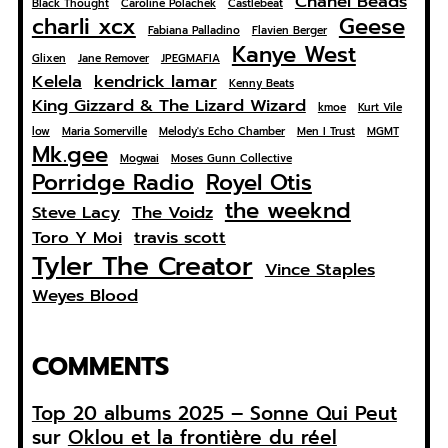
Chanel Beads
Black Thought
Caroline Polachek
Castlebeat
charli xcx
Geese
Fabiana Palladino
Flavien Berger
Kanye West
Glixen
Jane Remover
JPEGMAFIA
Kelela
kendrick lamar
Kenny Beats
King Gizzard & The Lizard Wizard
kmoe
Kurt Vile
low
Maria Somerville
Melody's Echo Chamber
Men I Trust
MGMT
Mk.gee
Mogwai
Moses Gunn Collective
Porridge Radio
Royel Otis
the weeknd
Steve Lacy
The Voidz
Toro Y Moi
travis scott
Tyler The Creator
Vince Staples
Weyes Blood
COMMENTS
Top 20 albums 2025 – Sonne Qui Peut
sur
Oklou et la frontière du réel