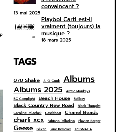
convaincant ?
13 mai 2025
Playboi Carti est-il
vraiment (toujours) la
musique ?
ap
18 mars 2025
TAGS
Albums
070 Shake
A. G. Cook
Albums 2025
Arctic Monkeys
Beach House
BC Camplight
Bellboy
Black Country New Road
Black Thought
Chanel Beads
Caroline Polachek
Castlebeat
charli xcx
Fabiana Palladino
Flavien Berger
Geese
Glixen
Jane Remover
JPEGMAFIA