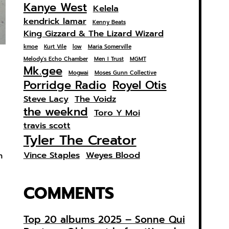
Kanye West
Kelela
kendrick lamar
Kenny Beats
King Gizzard & The Lizard Wizard
kmoe
Kurt Vile
low
Maria Somerville
Melody's Echo Chamber
Men I Trust
MGMT
Mk.gee
Mogwai
Moses Gunn Collective
Porridge Radio
Royel Otis
Steve Lacy
The Voidz
the weeknd
Toro Y Moi
travis scott
Tyler The Creator
Vince Staples
Weyes Blood
n
COMMENTS
Top 20 albums 2025 – Sonne Qui