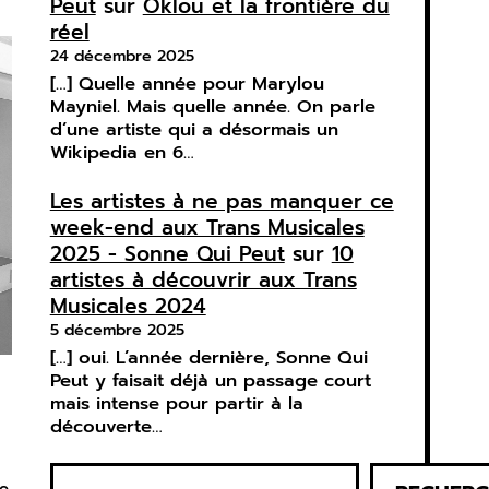
Peut
sur
Oklou et la frontière du
réel
24 décembre 2025
[…] Quelle année pour Marylou
Mayniel. Mais quelle année. On parle
d’une artiste qui a désormais un
Wikipedia en 6…
Les artistes à ne pas manquer ce
week-end aux Trans Musicales
2025 - Sonne Qui Peut
sur
10
artistes à découvrir aux Trans
Musicales 2024
5 décembre 2025
[…] oui. L’année dernière, Sonne Qui
Peut y faisait déjà un passage court
mais intense pour partir à la
découverte…
R
re