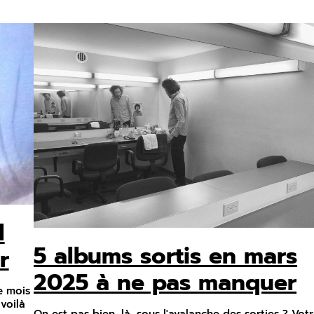
l
5 albums sortis en mars
r
2025 à ne pas manquer
e mois
voilà
On est pas bien, là, sous l'avalanche des sorties ? Vot