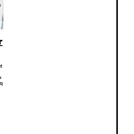
r
ut
x
nq