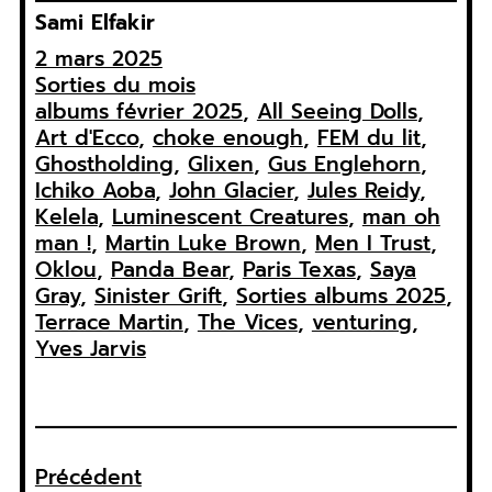
Sami Elfakir
2 mars 2025
Sorties du mois
albums février 2025
, 
All Seeing Dolls
, 
Art d'Ecco
, 
choke enough
, 
FEM du lit
, 
Ghostholding
, 
Glixen
, 
Gus Englehorn
, 
Ichiko Aoba
, 
John Glacier
, 
Jules Reidy
, 
Kelela
, 
Luminescent Creatures
, 
man oh
man !
, 
Martin Luke Brown
, 
Men I Trust
, 
Oklou
, 
Panda Bear
, 
Paris Texas
, 
Saya
Gray
, 
Sinister Grift
, 
Sorties albums 2025
, 
Terrace Martin
, 
The Vices
, 
venturing
, 
Yves Jarvis
Précédent