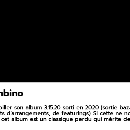
mbino
iller son album 3.15.20 sorti en 2020 (sortie ba
outs d’arrangements, de featurings). Si cette ne
 cet album est un classique perdu qui mérite de