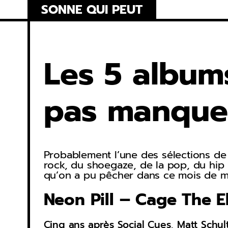
Skip
SONNE QUI PEUT
to
content
Les 5 album
pas manque
Probablement l’une des sélections de s
rock, du shoegaze, de la pop, du hip 
qu’on a pu pêcher dans ce mois de ma
Neon Pill – Cage The E
Cinq ans après Social Cues, Matt Schult