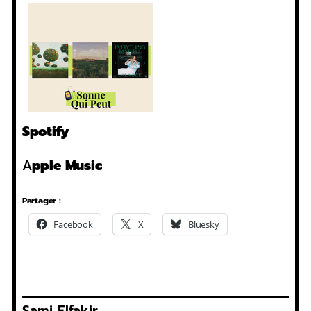
Spotify
A
pple Music
Partager :
Facebook
X
Bluesky
Sami Elfakir