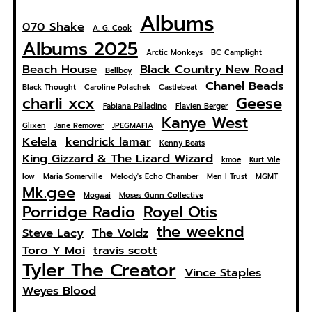
Albums
070 Shake
A. G. Cook
Albums 2025
Arctic Monkeys
BC Camplight
Beach House
Black Country New Road
Bellboy
Chanel Beads
Black Thought
Caroline Polachek
Castlebeat
charli xcx
Geese
Fabiana Palladino
Flavien Berger
Kanye West
Glixen
Jane Remover
JPEGMAFIA
Kelela
kendrick lamar
Kenny Beats
King Gizzard & The Lizard Wizard
kmoe
Kurt Vile
low
Maria Somerville
Melody's Echo Chamber
Men I Trust
MGMT
Mk.gee
Mogwai
Moses Gunn Collective
Porridge Radio
Royel Otis
the weeknd
Steve Lacy
The Voidz
Toro Y Moi
travis scott
Tyler The Creator
Vince Staples
Weyes Blood