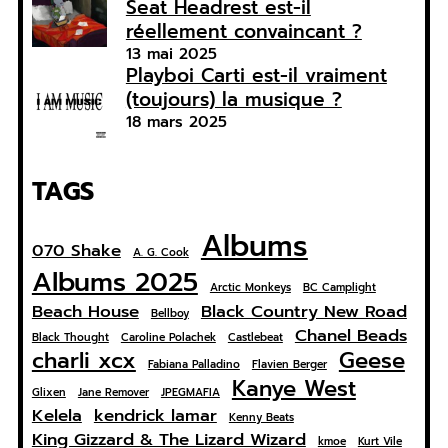
Seat Headrest est-il
réellement convaincant ?
13 mai 2025
Playboi Carti est-il vraiment
(toujours) la musique ?
18 mars 2025
TAGS
Albums
070 Shake
A. G. Cook
Albums 2025
Arctic Monkeys
BC Camplight
Beach House
Black Country New Road
Bellboy
Chanel Beads
Black Thought
Caroline Polachek
Castlebeat
charli xcx
Geese
Fabiana Palladino
Flavien Berger
Kanye West
Glixen
Jane Remover
JPEGMAFIA
Kelela
kendrick lamar
Kenny Beats
King Gizzard & The Lizard Wizard
kmoe
Kurt Vile