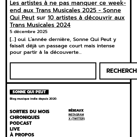
Les artistes à ne pas manquer ce week-
end aux Trans Musicales 2025 - Sonne
Qui Peut
sur
10 artistes à découvrir aux
Trans Musicales 2024
5 décembre 2025
[…] oui. L’année dernière, Sonne Qui Peut y
faisait déjà un passage court mais intense
pour partir à la découverte…
R
RECHERCH
e
c
h
SONNE QUI PEUT
e
Blog musique indie depuis 2020.
r
c
RÉSEAUX
SORTIES DU MOIS
INSTAGRAM
h
CHRONIQUES
X (TWITTER)
PODCAST
e
LIVE
r
À PROPOS