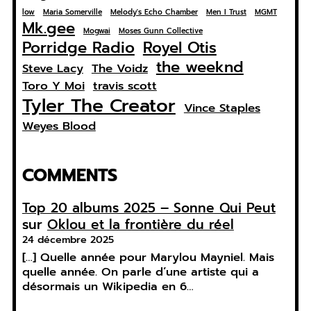
low
Maria Somerville
Melody's Echo Chamber
Men I Trust
MGMT
Mk.gee
Mogwai
Moses Gunn Collective
Porridge Radio
Royel Otis
the weeknd
Steve Lacy
The Voidz
Toro Y Moi
travis scott
Tyler The Creator
Vince Staples
Weyes Blood
COMMENTS
Top 20 albums 2025 – Sonne Qui Peut
sur
Oklou et la frontière du réel
24 décembre 2025
[…] Quelle année pour Marylou Mayniel. Mais
quelle année. On parle d’une artiste qui a
désormais un Wikipedia en 6…