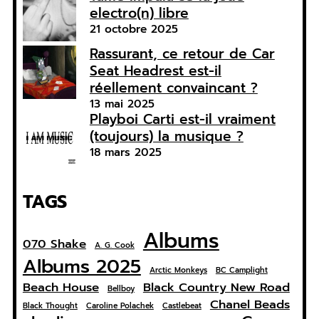
electro(n) libre
21 octobre 2025
Rassurant, ce retour de Car
Seat Headrest est-il
réellement convaincant ?
13 mai 2025
Playboi Carti est-il vraiment
(toujours) la musique ?
18 mars 2025
TAGS
Albums
070 Shake
A. G. Cook
Albums 2025
Arctic Monkeys
BC Camplight
Beach House
Black Country New Road
Bellboy
Chanel Beads
Black Thought
Caroline Polachek
Castlebeat