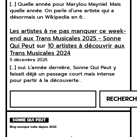
[…] Quelle année pour Marylou Mayniel. Mais
quelle année. On parle d’une artiste qui a
désormais un Wikipedia en 6…
Les artistes à ne pas manquer ce week-
end aux Trans Musicales 2025 - Sonne
Qui Peut
sur
10 artistes à découvrir aux
Trans Musicales 2024
5 décembre 2025
[…] oui. L’année dernière, Sonne Qui Peut y
faisait déjà un passage court mais intense
pour partir à la découverte…
R
RECHERCH
e
c
h
SONNE QUI PEUT
e
Blog musique indie depuis 2020.
r