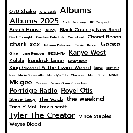
Albums
070 Shake
A. G. Cook
Albums 2025
Arctic Monkeys
BC Camplight
Beach House
Black Country New Road
Bellboy
Chanel Beads
Black Thought
Caroline Polachek
Castlebeat
charli xcx
Geese
Fabiana Palladino
Flavien Berger
Kanye West
Glixen
Jane Remover
JPEGMAFIA
Kelela
kendrick lamar
Kenny Beats
King Gizzard & The Lizard Wizard
kmoe
Kurt Vile
low
Maria Somerville
Melody's Echo Chamber
Men I Trust
MGMT
Mk.gee
Mogwai
Moses Gunn Collective
Porridge Radio
Royel Otis
the weeknd
Steve Lacy
The Voidz
Toro Y Moi
travis scott
Tyler The Creator
Vince Staples
Weyes Blood