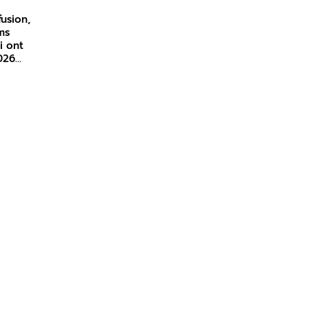
fusion,
ms
i ont
2026…