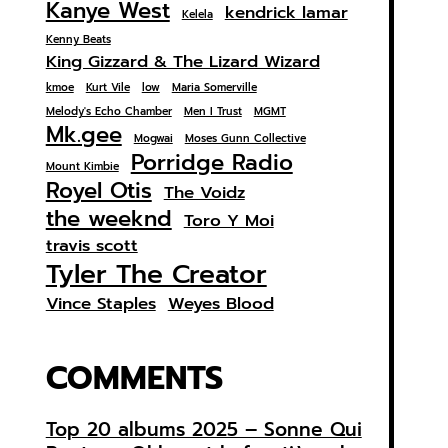
Kanye West
kendrick lamar
Kelela
Kenny Beats
King Gizzard & The Lizard Wizard
kmoe
Kurt Vile
low
Maria Somerville
Melody's Echo Chamber
Men I Trust
MGMT
Mk.gee
Mogwai
Moses Gunn Collective
Porridge Radio
Mount Kimbie
Royel Otis
The Voidz
the weeknd
Toro Y Moi
travis scott
Tyler The Creator
Vince Staples
Weyes Blood
COMMENTS
Top 20 albums 2025 – Sonne Qui