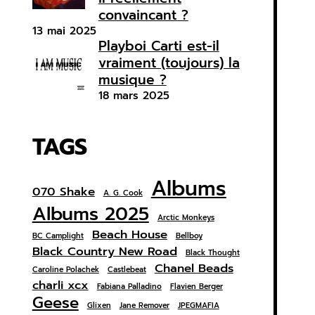
convaincant ?
13 mai 2025
Playboi Carti est-il
vraiment (toujours) la
musique ?
18 mars 2025
TAGS
Albums
070 Shake
A. G. Cook
Albums 2025
Arctic Monkeys
Beach House
BC Camplight
Bellboy
Black Country New Road
Black Thought
Chanel Beads
Caroline Polachek
Castlebeat
charli xcx
Fabiana Palladino
Flavien Berger
Geese
Glixen
Jane Remover
JPEGMAFIA