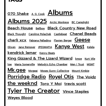
Albums
070 Shake
A. G. Cook
Albums 2025
Arctic Monkeys
BC Camplight
Beach House
Black Country New Road
Bellboy
Chanel Beads
Black Thought
Caroline Polachek
Castlebeat
Geese
charli xcx
Fabiana Palladino
Flavien Berger
Kanye West
Glixen
Jane Remover
JPEGMAFIA
Kelela
kendrick lamar
Kenny Beats
King Gizzard & The Lizard Wizard
kmoe
Kurt Vile
low
Maria Somerville
Melody's Echo Chamber
Men I Trust
MGMT
Mk.gee
Mogwai
Moses Gunn Collective
Mount Kimbie
Porridge Radio
Royel Otis
The Voidz
the weeknd
Toro Y Moi
travis scott
Tyler The Creator
Vince Staples
Weyes Blood