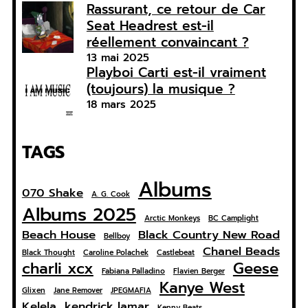
Rassurant, ce retour de Car
Seat Headrest est-il
réellement convaincant ?
13 mai 2025
Playboi Carti est-il vraiment
(toujours) la musique ?
18 mars 2025
TAGS
Albums
070 Shake
A. G. Cook
Albums 2025
Arctic Monkeys
BC Camplight
Beach House
Black Country New Road
Bellboy
Chanel Beads
Black Thought
Caroline Polachek
Castlebeat
charli xcx
Geese
Fabiana Palladino
Flavien Berger
Kanye West
Glixen
Jane Remover
JPEGMAFIA
Kelela
kendrick lamar
Kenny Beats