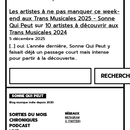
Les artistes à ne pas manquer ce week-
end aux Trans Musicales 2025 - Sonne
Qui Peut
sur
10 artistes à découvrir aux
Trans Musicales 2024
5 décembre 2025
[…] oui. L’année dernière, Sonne Qui Peut y
faisait déjà un passage court mais intense
pour partir à la découverte…
R
RECHERCH
e
c
h
SONNE QUI PEUT
e
Blog musique indie depuis 2020.
r
c
RÉSEAUX
SORTIES DU MOIS
INSTAGRAM
h
CHRONIQUES
X (TWITTER)
PODCAST
e