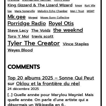
King Gizzard & The Lizard Wizard
kmoe
Kurt Vile
low
Maria Somerville
Melody's Echo Chamber
Men I Trust
MGMT
Mk.gee
Mogwai
Moses Gunn Collective
Porridge Radio
Royel Otis
the weeknd
Steve Lacy
The Voidz
Toro Y Moi
travis scott
Tyler The Creator
Vince Staples
Weyes Blood
COMMENTS
Top 20 albums 2025 – Sonne Qui Peut
sur
Oklou et la frontière du réel
24 décembre 2025
[…] Quelle année pour Marylou Mayniel. Mais
quelle année. On parle d’une artiste qui a
désormais un Wikipedia en 6…