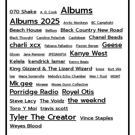
Albums
070 Shake
A. G. Cook
Albums 2025
Arctic Monkeys
BC Camplight
Beach House
Black Country New Road
Bellboy
Chanel Beads
Black Thought
Caroline Polachek
Castlebeat
charli xcx
Geese
Fabiana Palladino
Flavien Berger
Kanye West
Glixen
Jane Remover
JPEGMAFIA
Kelela
kendrick lamar
Kenny Beats
King Gizzard & The Lizard Wizard
kmoe
Kurt Vile
low
Maria Somerville
Melody's Echo Chamber
Men I Trust
MGMT
Mk.gee
Mogwai
Moses Gunn Collective
Porridge Radio
Royel Otis
the weeknd
Steve Lacy
The Voidz
Toro Y Moi
travis scott
Tyler The Creator
Vince Staples
Weyes Blood