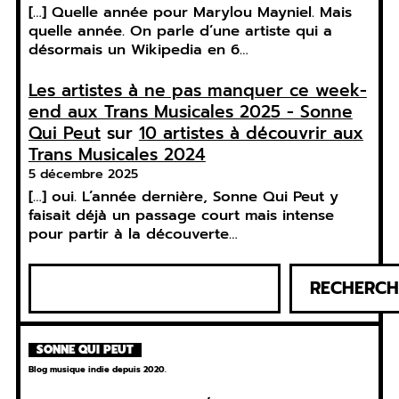
[…] Quelle année pour Marylou Mayniel. Mais
quelle année. On parle d’une artiste qui a
désormais un Wikipedia en 6…
Les artistes à ne pas manquer ce week-
end aux Trans Musicales 2025 - Sonne
Qui Peut
sur
10 artistes à découvrir aux
Trans Musicales 2024
5 décembre 2025
[…] oui. L’année dernière, Sonne Qui Peut y
faisait déjà un passage court mais intense
pour partir à la découverte…
R
RECHERCH
e
c
h
SONNE QUI PEUT
e
Blog musique indie depuis 2020.
r