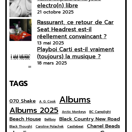
electro(n) libre
21 octobre 2025
Rassurant, ce retour de Car
Seat Headrest est-il
réellement convaincant ?
13 mai 2025
Playboi Carti est-il vraiment
(toujours) la musique ?
18 mars 2025
TAGS
Albums
070 Shake
A. G. Cook
Albums 2025
Arctic Monkeys
BC Camplight
Beach House
Black Country New Road
Bellboy
Chanel Beads
Black Thought
Caroline Polachek
Castlebeat