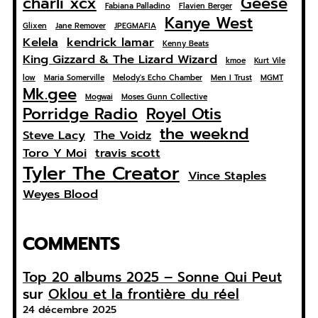
charli xcx
Geese
Fabiana Palladino
Flavien Berger
Kanye West
Glixen
Jane Remover
JPEGMAFIA
Kelela
kendrick lamar
Kenny Beats
King Gizzard & The Lizard Wizard
kmoe
Kurt Vile
low
Maria Somerville
Melody's Echo Chamber
Men I Trust
MGMT
Mk.gee
Mogwai
Moses Gunn Collective
Porridge Radio
Royel Otis
the weeknd
Steve Lacy
The Voidz
Toro Y Moi
travis scott
Tyler The Creator
Vince Staples
Weyes Blood
COMMENTS
Top 20 albums 2025 – Sonne Qui Peut
sur
Oklou et la frontière du réel
24 décembre 2025