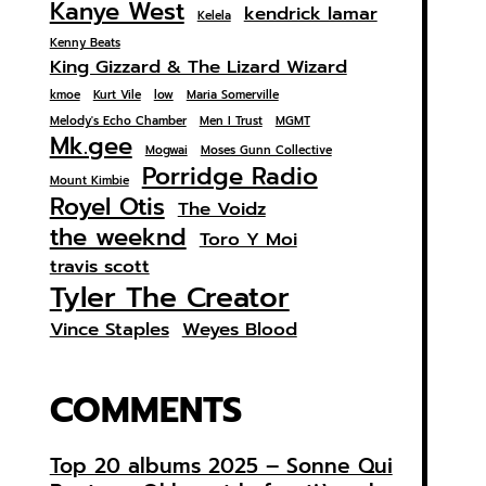
Kanye West
kendrick lamar
Kelela
Kenny Beats
King Gizzard & The Lizard Wizard
kmoe
Kurt Vile
low
Maria Somerville
Melody's Echo Chamber
Men I Trust
MGMT
Mk.gee
Mogwai
Moses Gunn Collective
Porridge Radio
Mount Kimbie
Royel Otis
The Voidz
the weeknd
Toro Y Moi
travis scott
Tyler The Creator
Vince Staples
Weyes Blood
COMMENTS
Top 20 albums 2025 – Sonne Qui