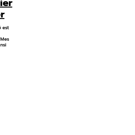
ier
r
 est
. Mes
nsi