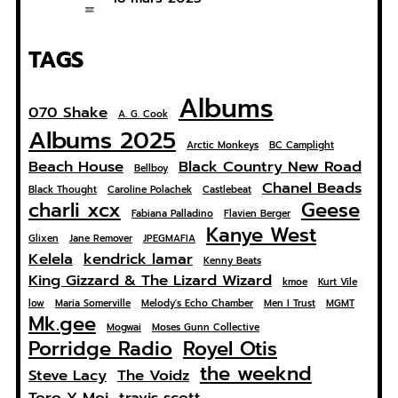
TAGS
Albums
070 Shake
A. G. Cook
Albums 2025
Arctic Monkeys
BC Camplight
Beach House
Black Country New Road
Bellboy
Chanel Beads
Black Thought
Caroline Polachek
Castlebeat
charli xcx
Geese
Fabiana Palladino
Flavien Berger
Kanye West
Glixen
Jane Remover
JPEGMAFIA
Kelela
kendrick lamar
Kenny Beats
King Gizzard & The Lizard Wizard
kmoe
Kurt Vile
low
Maria Somerville
Melody's Echo Chamber
Men I Trust
MGMT
Mk.gee
Mogwai
Moses Gunn Collective
Porridge Radio
Royel Otis
the weeknd
Steve Lacy
The Voidz
Toro Y Moi
travis scott