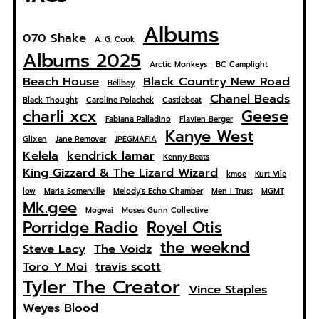
Albums
070 Shake
A. G. Cook
Albums 2025
Arctic Monkeys
BC Camplight
Beach House
Black Country New Road
Bellboy
Chanel Beads
Black Thought
Caroline Polachek
Castlebeat
charli xcx
Geese
Fabiana Palladino
Flavien Berger
Kanye West
Glixen
Jane Remover
JPEGMAFIA
Kelela
kendrick lamar
Kenny Beats
King Gizzard & The Lizard Wizard
kmoe
Kurt Vile
low
Maria Somerville
Melody's Echo Chamber
Men I Trust
MGMT
Mk.gee
Mogwai
Moses Gunn Collective
Porridge Radio
Royel Otis
the weeknd
Steve Lacy
The Voidz
Toro Y Moi
travis scott
Tyler The Creator
Vince Staples
Weyes Blood