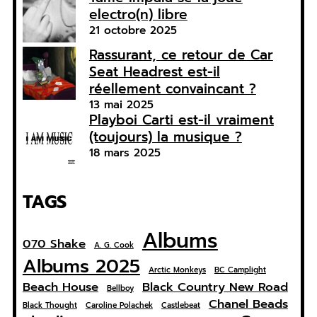
electro(n) libre
21 octobre 2025
Rassurant, ce retour de Car
Seat Headrest est-il
réellement convaincant ?
13 mai 2025
Playboi Carti est-il vraiment
(toujours) la musique ?
18 mars 2025
TAGS
Albums
070 Shake
A. G. Cook
Albums 2025
Arctic Monkeys
BC Camplight
Beach House
Black Country New Road
Bellboy
Chanel Beads
Black Thought
Caroline Polachek
Castlebeat