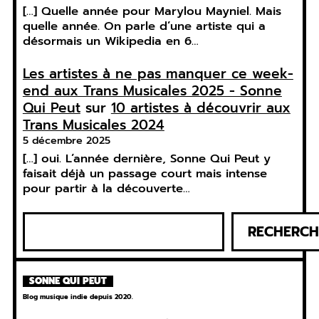
[…] Quelle année pour Marylou Mayniel. Mais
quelle année. On parle d’une artiste qui a
désormais un Wikipedia en 6…
Les artistes à ne pas manquer ce week-
end aux Trans Musicales 2025 - Sonne
Qui Peut
sur
10 artistes à découvrir aux
Trans Musicales 2024
5 décembre 2025
[…] oui. L’année dernière, Sonne Qui Peut y
faisait déjà un passage court mais intense
pour partir à la découverte…
R
RECHERCH
e
c
h
SONNE QUI PEUT
e
Blog musique indie depuis 2020.
r