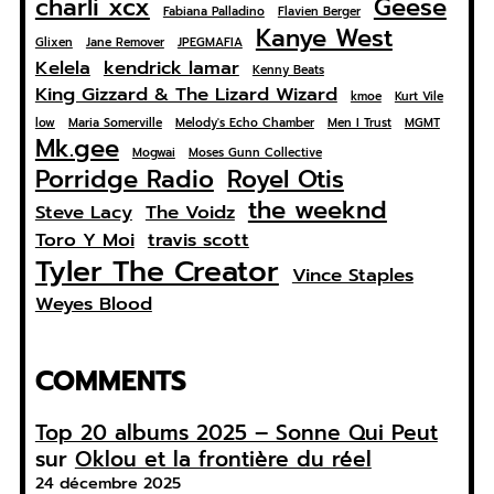
charli xcx
Geese
Fabiana Palladino
Flavien Berger
Kanye West
Glixen
Jane Remover
JPEGMAFIA
Kelela
kendrick lamar
Kenny Beats
King Gizzard & The Lizard Wizard
kmoe
Kurt Vile
low
Maria Somerville
Melody's Echo Chamber
Men I Trust
MGMT
Mk.gee
Mogwai
Moses Gunn Collective
Porridge Radio
Royel Otis
the weeknd
Steve Lacy
The Voidz
Toro Y Moi
travis scott
Tyler The Creator
Vince Staples
Weyes Blood
COMMENTS
Top 20 albums 2025 – Sonne Qui Peut
sur
Oklou et la frontière du réel
24 décembre 2025