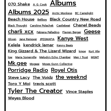
Albums
070 Shake
A. G. Cook
Albums 2025
Arctic Monkeys
BC Camplight
Beach House
Black Country New Road
Bellboy
Chanel Beads
Black Thought
Caroline Polachek
Castlebeat
charli xcx
Geese
Fabiana Palladino
Flavien Berger
Kanye West
Glixen
Jane Remover
JPEGMAFIA
Kelela
kendrick lamar
Kenny Beats
King Gizzard & The Lizard Wizard
kmoe
Kurt Vile
low
Maria Somerville
Melody's Echo Chamber
Men I Trust
MGMT
Mk.gee
Mogwai
Moses Gunn Collective
Porridge Radio
Royel Otis
the weeknd
Steve Lacy
The Voidz
Toro Y Moi
travis scott
Tyler The Creator
Vince Staples
Weyes Blood