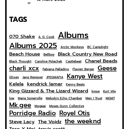
TAGS
Albums
070 Shake
A. G. Cook
Albums 2025
Arctic Monkeys
BC Camplight
Beach House
Black Country New Road
Bellboy
Chanel Beads
Black Thought
Caroline Polachek
Castlebeat
charli xcx
Geese
Fabiana Palladino
Flavien Berger
Kanye West
Glixen
Jane Remover
JPEGMAFIA
Kelela
kendrick lamar
Kenny Beats
King Gizzard & The Lizard Wizard
kmoe
Kurt Vile
low
Maria Somerville
Melody's Echo Chamber
Men I Trust
MGMT
Mk.gee
Mogwai
Moses Gunn Collective
Porridge Radio
Royel Otis
the weeknd
Steve Lacy
The Voidz
Toro Y Moi
travis scott