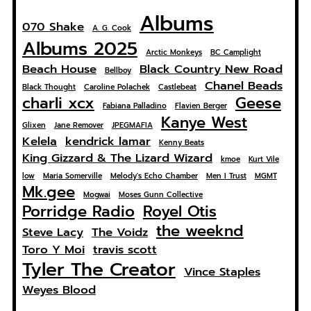
Albums
070 Shake
A. G. Cook
Albums 2025
Arctic Monkeys
BC Camplight
Beach House
Black Country New Road
Bellboy
Chanel Beads
Black Thought
Caroline Polachek
Castlebeat
charli xcx
Geese
Fabiana Palladino
Flavien Berger
Kanye West
Glixen
Jane Remover
JPEGMAFIA
Kelela
kendrick lamar
Kenny Beats
King Gizzard & The Lizard Wizard
kmoe
Kurt Vile
low
Maria Somerville
Melody's Echo Chamber
Men I Trust
MGMT
Mk.gee
Mogwai
Moses Gunn Collective
Porridge Radio
Royel Otis
the weeknd
Steve Lacy
The Voidz
Toro Y Moi
travis scott
Tyler The Creator
Vince Staples
Weyes Blood