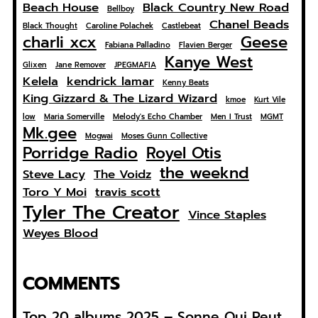
Beach House
Black Country New Road
Bellboy
Chanel Beads
Black Thought
Caroline Polachek
Castlebeat
charli xcx
Geese
Fabiana Palladino
Flavien Berger
Kanye West
Glixen
Jane Remover
JPEGMAFIA
Kelela
kendrick lamar
Kenny Beats
King Gizzard & The Lizard Wizard
kmoe
Kurt Vile
low
Maria Somerville
Melody's Echo Chamber
Men I Trust
MGMT
Mk.gee
Mogwai
Moses Gunn Collective
Porridge Radio
Royel Otis
the weeknd
Steve Lacy
The Voidz
Toro Y Moi
travis scott
Tyler The Creator
Vince Staples
Weyes Blood
COMMENTS
Top 20 albums 2025 – Sonne Qui Peut