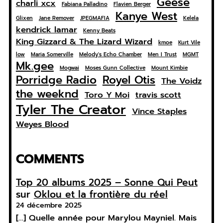
Geese
charli xcx
Fabiana Palladino
Flavien Berger
Kanye West
Glixen
Jane Remover
JPEGMAFIA
Kelela
kendrick lamar
Kenny Beats
King Gizzard & The Lizard Wizard
kmoe
Kurt Vile
low
Maria Somerville
Melody's Echo Chamber
Men I Trust
MGMT
Mk.gee
Mogwai
Moses Gunn Collective
Mount Kimbie
Porridge Radio
Royel Otis
The Voidz
the weeknd
Toro Y Moi
travis scott
Tyler The Creator
Vince Staples
Weyes Blood
COMMENTS
Top 20 albums 2025 – Sonne Qui Peut
sur
Oklou et la frontière du réel
24 décembre 2025
[…] Quelle année pour Marylou Mayniel. Mais