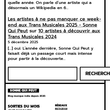
quelle année. On parle d’une artiste qui a
désormais un Wikipedia en 6…
Les artistes à ne pas manquer ce week-
end aux Trans Musicales 2025 - Sonne
Qui Peut
sur
10 artistes à découvrir aux
Trans Musicales 2024
5 décembre 2025
[…] oui. L’année dernière, Sonne Qui Peut y
faisait déjà un passage court mais intense
pour partir à la découverte…
R
RECHERCH
e
c
h
SONNE QUI PEUT
e
Blog musique indie depuis 2020.
r
c
RÉSEAUX
SORTIES DU MOIS
INSTAGRAM