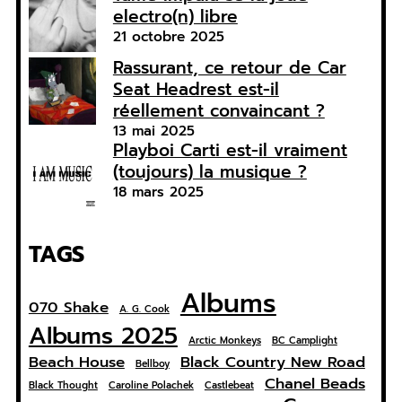
electro(n) libre
21 octobre 2025
Rassurant, ce retour de Car
Seat Headrest est-il
réellement convaincant ?
13 mai 2025
Playboi Carti est-il vraiment
(toujours) la musique ?
18 mars 2025
TAGS
Albums
070 Shake
A. G. Cook
Albums 2025
Arctic Monkeys
BC Camplight
Beach House
Black Country New Road
Bellboy
Chanel Beads
Black Thought
Caroline Polachek
Castlebeat