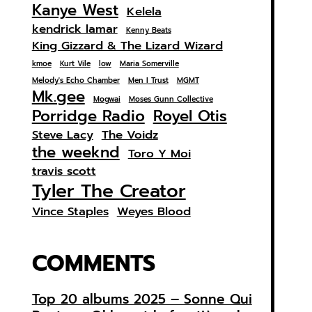
Kanye West
Kelela
kendrick lamar
Kenny Beats
King Gizzard & The Lizard Wizard
kmoe
Kurt Vile
low
Maria Somerville
Melody's Echo Chamber
Men I Trust
MGMT
Mk.gee
Mogwai
Moses Gunn Collective
Porridge Radio
Royel Otis
Steve Lacy
The Voidz
the weeknd
Toro Y Moi
travis scott
Tyler The Creator
Vince Staples
Weyes Blood
COMMENTS
Top 20 albums 2025 – Sonne Qui