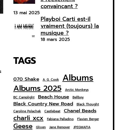
convaincant ?
13 mai 2025
Playboi Carti est-il
vraiment (toujours) la
musique ?
18 mars 2025
TAGS
s
Albums
070 Shake
A. G. Cook
Albums 2025
Arctic Monkeys
Beach House
BC Camplight
Bellboy
Black Country New Road
Black Thought
Chanel Beads
Caroline Polachek
Castlebeat
charli xcx
Fabiana Palladino
Flavien Berger
Geese
Glixen
Jane Remover
JPEGMAFIA