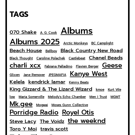
TAGS
Albums
070 Shake
A. G. Cook
Albums 2025
Arctic Monkeys
BC Camplight
Beach House
Black Country New Road
Bellboy
Chanel Beads
Black Thought
Caroline Polachek
Castlebeat
charli xcx
Geese
Fabiana Palladino
Flavien Berger
Kanye West
Glixen
Jane Remover
JPEGMAFIA
Kelela
kendrick lamar
Kenny Beats
King Gizzard & The Lizard Wizard
kmoe
Kurt Vile
low
Maria Somerville
Melody's Echo Chamber
Men I Trust
MGMT
Mk.gee
Mogwai
Moses Gunn Collective
Porridge Radio
Royel Otis
the weeknd
Steve Lacy
The Voidz
Toro Y Moi
travis scott