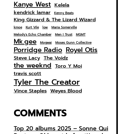
Kanye West
Kelela
kendrick lamar
Kenny Beats
King Gizzard & The Lizard Wizard
kmoe
Kurt Vile
low
Maria Somerville
Melody's Echo Chamber
Men I Trust
MGMT
Mk.gee
Mogwai
Moses Gunn Collective
Porridge Radio
Royel Otis
Steve Lacy
The Voidz
the weeknd
Toro Y Moi
travis scott
Tyler The Creator
Vince Staples
Weyes Blood
COMMENTS
Top 20 albums 2025 – Sonne Qui