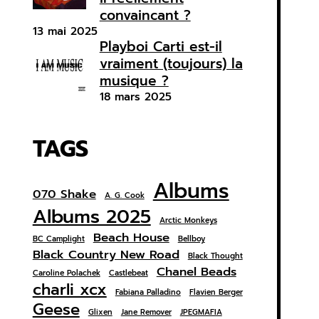
convaincant ?
13 mai 2025
Playboi Carti est-il
vraiment (toujours) la
musique ?
18 mars 2025
TAGS
Albums
070 Shake
A. G. Cook
Albums 2025
Arctic Monkeys
Beach House
BC Camplight
Bellboy
Black Country New Road
Black Thought
Chanel Beads
Caroline Polachek
Castlebeat
charli xcx
Fabiana Palladino
Flavien Berger
Geese
Glixen
Jane Remover
JPEGMAFIA