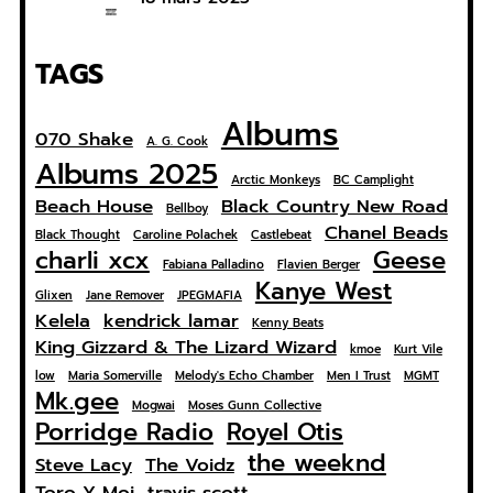
TAGS
Albums
070 Shake
A. G. Cook
Albums 2025
Arctic Monkeys
BC Camplight
Beach House
Black Country New Road
Bellboy
Chanel Beads
Black Thought
Caroline Polachek
Castlebeat
charli xcx
Geese
Fabiana Palladino
Flavien Berger
Kanye West
Glixen
Jane Remover
JPEGMAFIA
Kelela
kendrick lamar
Kenny Beats
King Gizzard & The Lizard Wizard
kmoe
Kurt Vile
low
Maria Somerville
Melody's Echo Chamber
Men I Trust
MGMT
Mk.gee
Mogwai
Moses Gunn Collective
Porridge Radio
Royel Otis
the weeknd
Steve Lacy
The Voidz
Toro Y Moi
travis scott