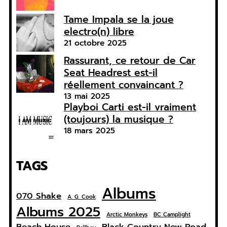
Tame Impala se la joue
electro(n) libre
21 octobre 2025
Rassurant, ce retour de Car
Seat Headrest est-il
réellement convaincant ?
13 mai 2025
Playboi Carti est-il vraiment
(toujours) la musique ?
18 mars 2025
TAGS
Albums
070 Shake
A. G. Cook
Albums 2025
Arctic Monkeys
BC Camplight
Beach House
Black Country New Road