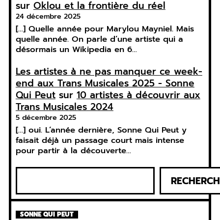
sur
Oklou et la frontière du réel
24 décembre 2025
[…] Quelle année pour Marylou Mayniel. Mais
quelle année. On parle d’une artiste qui a
désormais un Wikipedia en 6…
Les artistes à ne pas manquer ce week-
end aux Trans Musicales 2025 - Sonne
Qui Peut
sur
10 artistes à découvrir aux
Trans Musicales 2024
5 décembre 2025
[…] oui. L’année dernière, Sonne Qui Peut y
faisait déjà un passage court mais intense
pour partir à la découverte…
R
RECHERCH
e
c
h
SONNE QUI PEUT
e