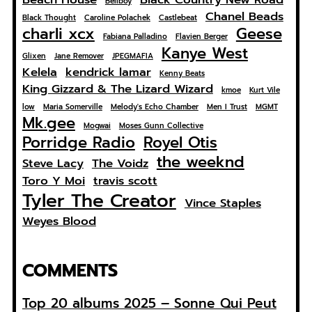
Bellboy
Chanel Beads
Black Thought
Caroline Polachek
Castlebeat
charli xcx
Geese
Fabiana Palladino
Flavien Berger
Kanye West
Glixen
Jane Remover
JPEGMAFIA
Kelela
kendrick lamar
Kenny Beats
King Gizzard & The Lizard Wizard
kmoe
Kurt Vile
low
Maria Somerville
Melody's Echo Chamber
Men I Trust
MGMT
Mk.gee
Mogwai
Moses Gunn Collective
Porridge Radio
Royel Otis
the weeknd
Steve Lacy
The Voidz
Toro Y Moi
travis scott
Tyler The Creator
Vince Staples
Weyes Blood
COMMENTS
Top 20 albums 2025 – Sonne Qui Peut