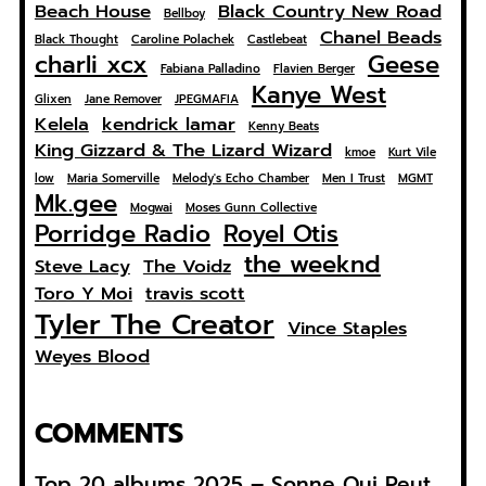
Beach House
Black Country New Road
Bellboy
Chanel Beads
Black Thought
Caroline Polachek
Castlebeat
charli xcx
Geese
Fabiana Palladino
Flavien Berger
Kanye West
Glixen
Jane Remover
JPEGMAFIA
Kelela
kendrick lamar
Kenny Beats
King Gizzard & The Lizard Wizard
kmoe
Kurt Vile
low
Maria Somerville
Melody's Echo Chamber
Men I Trust
MGMT
Mk.gee
Mogwai
Moses Gunn Collective
Porridge Radio
Royel Otis
the weeknd
Steve Lacy
The Voidz
Toro Y Moi
travis scott
Tyler The Creator
Vince Staples
Weyes Blood
COMMENTS
Top 20 albums 2025 – Sonne Qui Peut