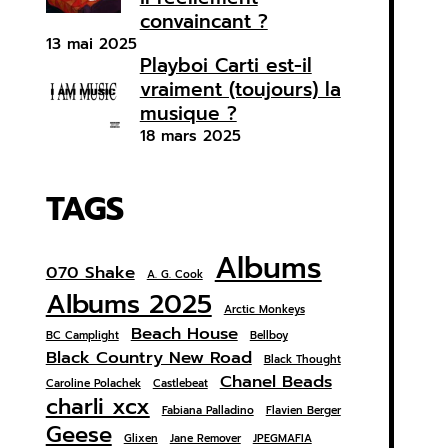
convaincant ?
13 mai 2025
Playboi Carti est-il
vraiment (toujours) la
musique ?
18 mars 2025
TAGS
Albums
070 Shake
A. G. Cook
Albums 2025
Arctic Monkeys
Beach House
BC Camplight
Bellboy
Black Country New Road
Black Thought
Chanel Beads
Caroline Polachek
Castlebeat
charli xcx
Fabiana Palladino
Flavien Berger
Geese
Glixen
Jane Remover
JPEGMAFIA