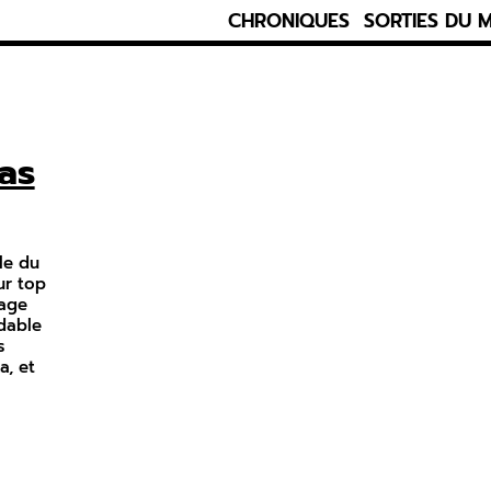
CHRONIQUES
SORTIES DU 
as
le du
ur top
vage
idable
s
a, et