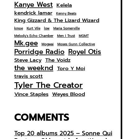
Kanye West
Kelela
kendrick lamar
Kenny Beats
King Gizzard & The Lizard Wizard
kmoe
Kurt Vile
low
Maria Somerville
Melody's Echo Chamber
Men I Trust
MGMT
Mk.gee
Mogwai
Moses Gunn Collective
Porridge Radio
Royel Otis
Steve Lacy
The Voidz
the weeknd
Toro Y Moi
travis scott
Tyler The Creator
Vince Staples
Weyes Blood
COMMENTS
Top 20 albums 2025 – Sonne Qui