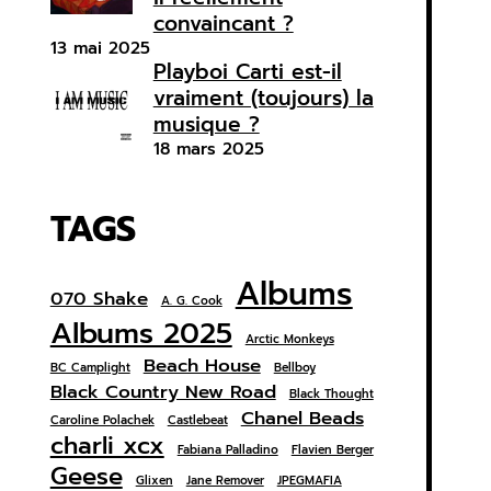
convaincant ?
13 mai 2025
Playboi Carti est-il
vraiment (toujours) la
musique ?
18 mars 2025
TAGS
Albums
070 Shake
A. G. Cook
Albums 2025
Arctic Monkeys
Beach House
BC Camplight
Bellboy
Black Country New Road
Black Thought
Chanel Beads
Caroline Polachek
Castlebeat
charli xcx
Fabiana Palladino
Flavien Berger
Geese
Glixen
Jane Remover
JPEGMAFIA