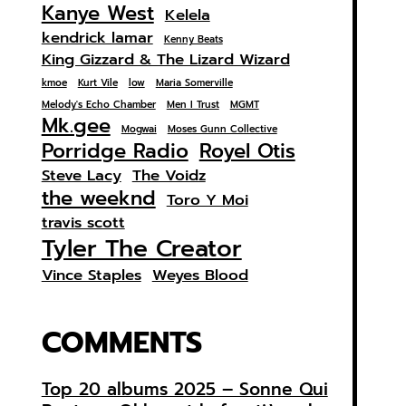
Kanye West
Kelela
kendrick lamar
Kenny Beats
King Gizzard & The Lizard Wizard
kmoe
Kurt Vile
low
Maria Somerville
Melody's Echo Chamber
Men I Trust
MGMT
Mk.gee
Mogwai
Moses Gunn Collective
Porridge Radio
Royel Otis
Steve Lacy
The Voidz
the weeknd
Toro Y Moi
travis scott
Tyler The Creator
Vince Staples
Weyes Blood
COMMENTS
Top 20 albums 2025 – Sonne Qui