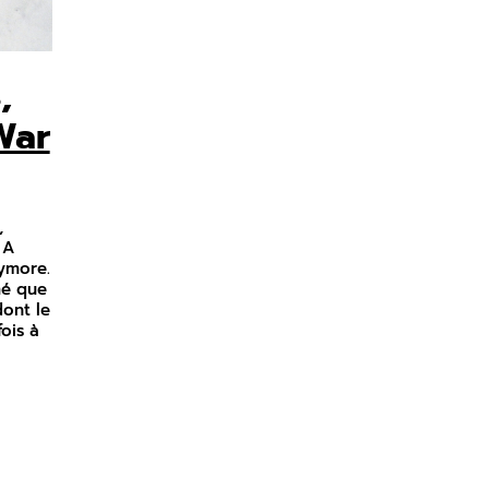
,
War
,
 A
ymore.
mé que
dont le
ois à